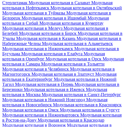
Стерлитамак
Модульная котельная в Салават
Модульная
котельная в Нефтекамск
Модульная котельная в Октябрьский
Модульная котельная в Туймазы
Модульная котельная в
Белорецк
Модульная котельная в Ишимбай
Модульная
котельная в Сибай
Модульная котельная в Кумертау
Модульная котельная в Мелеуз
Модульная котельная в
Белебей
Модульная котельная в Бирск
Модульная котельная в
Учалы
Модульная котельная в Казань
Модульная котельная в
Набережные Челны
Модульная котельная в Альметьевск
Модульная котельная в Нижнекамск
Модульная котельная в
Бугульма
Модульная котельная в Елабуга
Модульная
котельная в Оренбург
Модульная котельная в Орск
Модульная
котельная в Самара
Модульная котельная в Тольятти
Модульная котельная в Челябинск
Модульная котельная в
Магнитогорск
Модульная котельная в Златоуст
Модульная
котельная в Екатеринбург
Модульная котельная в Нижний
Тагил
Модульная котельная в Пермь
Модульная котельная в
Березники
Модульная котельная в Ижевск
Модульная
котельная в Москва
Модульная котельная в Санкт-Петербург
Модульная котельная в Нижний Новгород
Модульная
котельная в Новосибирск
Модульная котельная в Красноярск
Модульная котельная в Омск
Модульная котельная в Сургут
Модульная котельная в Нижневартовск
Модульная котельная
в Ростов-на-Дону
Модульная котельная в Краснодар
Модульная котельная в Воронеж
Модульная котельная в