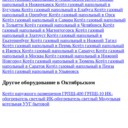
напольный в Нижнекамск
Котёл газовый напольный в
Бугульма
Котёл газовый напольный в Елабуга
Котёл газовый
напольный в Оренбург
Котёл газовый напольный в Орск
Котёл газовый напольный в Самара
Котёл газовый напольный
в Тольятти
Котёл газовый напольный в Челябинск
Котёл
газовый напольный в Магнитогорск
Котёл газовый
напольный в Златоуст
Котёл газовый напольный в
Екатеринбург
Котёл газовый напольный в Нижний Тагил
Котёл газовый напольный в Пермь
Котёл газовый напольный
в Ижевск
Котёл газовый напольный в Сарапул
Котёл газовый
напольный в Москва
Котёл газовый напольный в Нижний
Новгород
Котёл газовый напольный в Тюмень
Котёл газовый
напольный в Саратов
Котёл газовый напольный в Пенза
Котёл газовый напольный в Ульяновск
Другое оборудование в Октябрьском
Котёл наружного размещения
ГРПШ-400
ГРПШ-10
ИК-
обогреватель светлый
ИК-обогреватель светлый
Модульная
котельная
УУГ бытовой