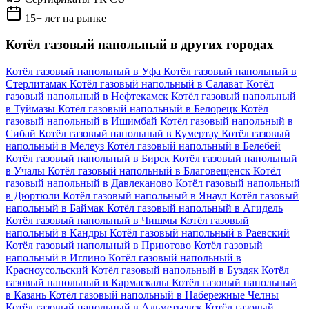
15+ лет на рынке
Котёл газовый напольный в других городах
Котёл газовый напольный в Уфа
Котёл газовый напольный в
Стерлитамак
Котёл газовый напольный в Салават
Котёл
газовый напольный в Нефтекамск
Котёл газовый напольный
в Туймазы
Котёл газовый напольный в Белорецк
Котёл
газовый напольный в Ишимбай
Котёл газовый напольный в
Сибай
Котёл газовый напольный в Кумертау
Котёл газовый
напольный в Мелеуз
Котёл газовый напольный в Белебей
Котёл газовый напольный в Бирск
Котёл газовый напольный
в Учалы
Котёл газовый напольный в Благовещенск
Котёл
газовый напольный в Давлеканово
Котёл газовый напольный
в Дюртюли
Котёл газовый напольный в Янаул
Котёл газовый
напольный в Баймак
Котёл газовый напольный в Агидель
Котёл газовый напольный в Чишмы
Котёл газовый
напольный в Кандры
Котёл газовый напольный в Раевский
Котёл газовый напольный в Приютово
Котёл газовый
напольный в Иглино
Котёл газовый напольный в
Красноусольский
Котёл газовый напольный в Буздяк
Котёл
газовый напольный в Кармаскалы
Котёл газовый напольный
в Казань
Котёл газовый напольный в Набережные Челны
Котёл газовый напольный в Альметьевск
Котёл газовый