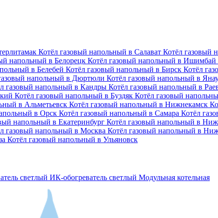
Стерлитамак
Котёл газовый напольный в Салават
Котёл газовый 
вый напольный в Белорецк
Котёл газовый напольный в Ишимбай
апольный в Белебей
Котёл газовый напольный в Бирск
Котёл га
газовый напольный в Дюртюли
Котёл газовый напольный в Яна
л газовый напольный в Кандры
Котёл газовый напольный в Ра
ский
Котёл газовый напольный в Буздяк
Котёл газовый напольн
льный в Альметьевск
Котёл газовый напольный в Нижнекамск
Ко
напольный в Орск
Котёл газовый напольный в Самара
Котёл газ
овый напольный в Екатеринбург
Котёл газовый напольный в Ни
л газовый напольный в Москва
Котёл газовый напольный в Ни
за
Котёл газовый напольный в Ульяновск
атель светлый
ИК-обогреватель светлый
Модульная котельная