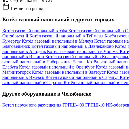
Сертификаты TR CU
15+ лет на рынке
Котёл газовый напольный в других городах
Котёл газовый напольный в Уфа
Котёл газовый напольный в 
Октябрьский
Котёл газовый напольный в Туймазы
Котёл газо
Кумертау
Котёл газовый напольный в Мелеуз
Котёл газовый н
Благовещенск
Котёл газовый напольный в Давлеканово
Котёл 
напольный в Агидель
Котёл газовый напольный в Чишмы
Котё
напольный в Иглино
Котёл газовый напольный в Красноусоль
газовый напольный в Набережные Челны
Котёл газовый напо
Елабуга
Котёл газовый напольный в Оренбург
Котёл газовый 
Магнитогорск
Котёл газовый напольный в Златоуст
Котёл газ
напольный в Ижевск
Котёл газовый напольный в Сарапул
Котё
газовый напольный в Саратов
Котёл газовый напольный в Пен
Другое оборудование в Челябинске
Котёл наружного размещения
ГРПШ-400
ГРПШ-10
ИК-обогрев