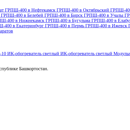
ват
ГРПШ-400 в Нефтекамск
ГРПШ-400 в Октябрьский
ГРПШ-40
з
ГРПШ-400 в Белебей
ГРПШ-400 в Бирск
ГРПШ-400 в Учалы
ГР
ПШ-400 в Нижнекамск
ГРПШ-400 в Бугульма
ГРПШ-400 в Елабу
-400 в Екатеринбург
ГРПШ-400 в Пермь
ГРПШ-400 в Ижевск
аратов
-10
ИК-обогреватель светлый
ИК-обогреватель светлый
Модульн
спублике Башкортостан.