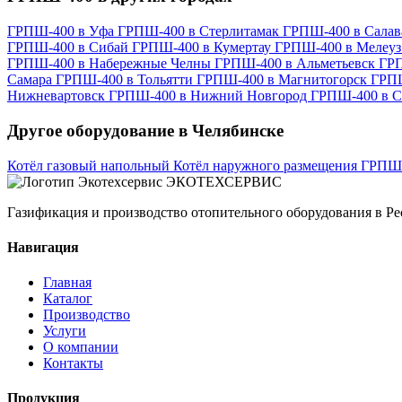
ГРПШ-400 в Уфа
ГРПШ-400 в Стерлитамак
ГРПШ-400 в Сала
ГРПШ-400 в Сибай
ГРПШ-400 в Кумертау
ГРПШ-400 в Мелеу
ГРПШ-400 в Набережные Челны
ГРПШ-400 в Альметьевск
ГР
Самара
ГРПШ-400 в Тольятти
ГРПШ-400 в Магнитогорск
ГРПШ
Нижневартовск
ГРПШ-400 в Нижний Новгород
ГРПШ-400 в С
Другое оборудование в Челябинске
Котёл газовый напольный
Котёл наружного размещения
ГРПШ
ЭКОТЕХСЕРВИС
Газификация и производство отопительного оборудования в Ре
Навигация
Главная
Каталог
Производство
Услуги
О компании
Контакты
Продукция