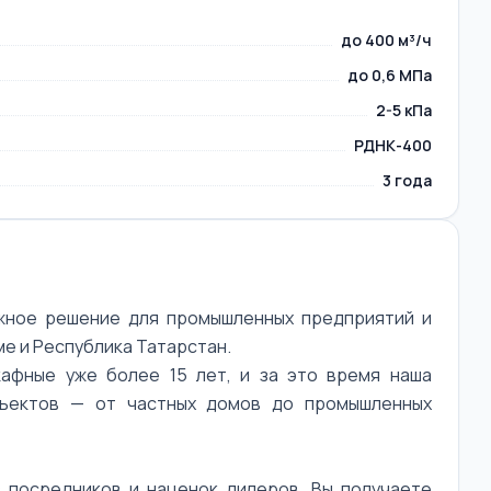
до 400 м³/ч
до 0,6 МПа
2-5 кПа
РДНК-400
3 года
жное решение для промышленных предприятий и
е и Республика Татарстан.
афные уже более 15 лет, и за это время наша
бъектов — от частных домов до промышленных
 посредников и наценок дилеров. Вы получаете