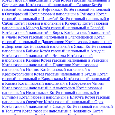
Котёл газовый напольный в Уфа
Котёл газовый напольный в
Стерлитамак
Котёл газовый напольный в Салават
Котёл
газовый напольный в Нефтекамск
Котёл газовый напольный
в Октябрьский
Котёл газовый напольный в Туймазы
Котёл
газовый напольный в Ишимбай
Котёл газовый напольный в
Сибай
Котёл газовый напольный в Кумертау
Котёл газовый
напольный в Мелеуз
Котёл газовый напольный в Белебей
Котёл газовый напольный в Бирск
Котёл газовый напольный
в Учалы
Котёл газовый напольный в Благовещенск
Котёл
газовый напольный в Давлеканово
Котёл газовый напольный
в Дюртюли
Котёл газовый напольный в Янаул
Котёл газовый
напольный в Баймак
Котёл газовый напольный в Агидель
Котёл газовый напольный в Чишмы
Котёл газовый
напольный в Кандры
Котёл газовый напольный в Раевский
Котёл газовый напольный в Приютово
Котёл газовый
напольный в Иглино
Котёл газовый напольный в
Красноусольский
Котёл газовый напольный в Буздяк
Котёл
газовый напольный в Кармаскалы
Котёл газовый напольный
в Казань
Котёл газовый напольный в Набережные Челны
Котёл газовый напольный в Альметьевск
Котёл газовый
напольный в Нижнекамск
Котёл газовый напольный в
Бугульма
Котёл газовый напольный в Елабуга
Котёл газовый
напольный в Оренбург
Котёл газовый напольный в Орск
Котёл газовый напольный в Самара
Котёл газовый напольный
в Тольятти
Котёл газовый напольный в Челябинск
Котёл