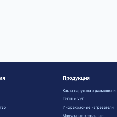
ия
Продукция
Котлы наружного размещени
ГРПШ и УУГ
тво
Инфракрасные нагреватели
Модульные котельные