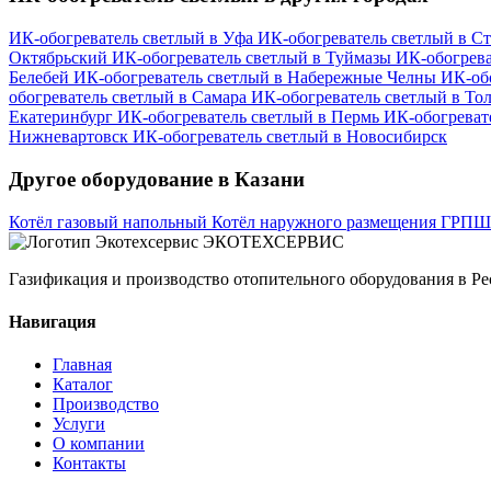
ИК-обогреватель светлый в Уфа
ИК-обогреватель светлый в С
Октябрьский
ИК-обогреватель светлый в Туймазы
ИК-обогрева
Белебей
ИК-обогреватель светлый в Набережные Челны
ИК-об
обогреватель светлый в Самара
ИК-обогреватель светлый в То
Екатеринбург
ИК-обогреватель светлый в Пермь
ИК-обогреват
Нижневартовск
ИК-обогреватель светлый в Новосибирск
Другое оборудование в Казани
Котёл газовый напольный
Котёл наружного размещения
ГРПШ
ЭКОТЕХСЕРВИС
Газификация и производство отопительного оборудования в Ре
Навигация
Главная
Каталог
Производство
Услуги
О компании
Контакты