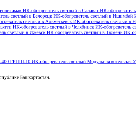
терлитамак
ИК-обогреватель светлый в Салават
ИК-обогреватель
тель светлый в Белорецк
ИК-обогреватель светлый в Ишимбай
огреватель светлый в Альметьевск
ИК-обогреватель светлый в
льятти
ИК-обогреватель светлый в Челябинск
ИК-обогреватель с
ель светлый в Ижевск
ИК-обогреватель светлый в Тюмень
ИК-об
-400
ГРПШ-10
ИК-обогреватель светлый
Модульная котельная
У
спублике Башкортостан.