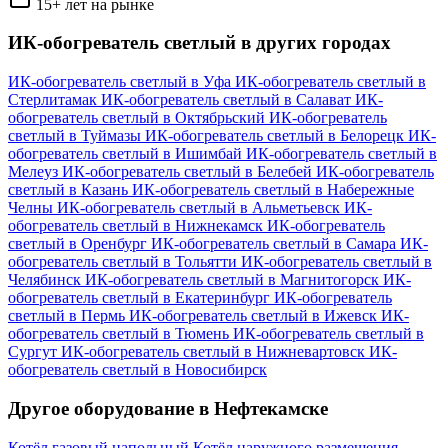
15+ лет на рынке
ИК-обогреватель светлый в других городах
ИК-обогреватель светлый в Уфа
ИК-обогреватель светлый в
Стерлитамак
ИК-обогреватель светлый в Салават
ИК-
обогреватель светлый в Октябрьский
ИК-обогреватель
светлый в Туймазы
ИК-обогреватель светлый в Белорецк
ИК-
обогреватель светлый в Ишимбай
ИК-обогреватель светлый в
Мелеуз
ИК-обогреватель светлый в Белебей
ИК-обогреватель
светлый в Казань
ИК-обогреватель светлый в Набережные
Челны
ИК-обогреватель светлый в Альметьевск
ИК-
обогреватель светлый в Нижнекамск
ИК-обогреватель
светлый в Оренбург
ИК-обогреватель светлый в Самара
ИК-
обогреватель светлый в Тольятти
ИК-обогреватель светлый в
Челябинск
ИК-обогреватель светлый в Магнитогорск
ИК-
обогреватель светлый в Екатеринбург
ИК-обогреватель
светлый в Пермь
ИК-обогреватель светлый в Ижевск
ИК-
обогреватель светлый в Тюмень
ИК-обогреватель светлый в
Сургут
ИК-обогреватель светлый в Нижневартовск
ИК-
обогреватель светлый в Новосибирск
Другое оборудование в Нефтекамске
Котёл газовый напольный
Котёл наружного размещения