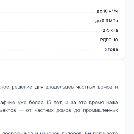
до 10 м³/ч
до 0,3 МПа
2-5 кПа
РДГС-10
3 года
жное решение для владельцев частных домов и
афные уже более 15 лет, и за это время наша
бъектов — от частных домов до промышленных
 посредников и наценок дилеров. Вы получаете