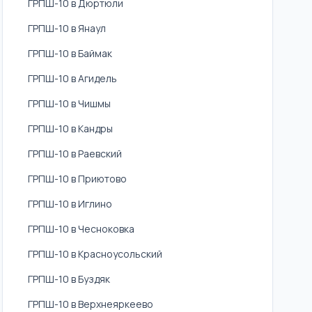
ГРПШ-10 в Дюртюли
ГРПШ-10 в Янаул
ГРПШ-10 в Баймак
ГРПШ-10 в Агидель
ГРПШ-10 в Чишмы
ГРПШ-10 в Кандры
ГРПШ-10 в Раевский
ГРПШ-10 в Приютово
ГРПШ-10 в Иглино
ГРПШ-10 в Чесноковка
ГРПШ-10 в Красноусольский
ГРПШ-10 в Буздяк
ГРПШ-10 в Верхнеяркеево