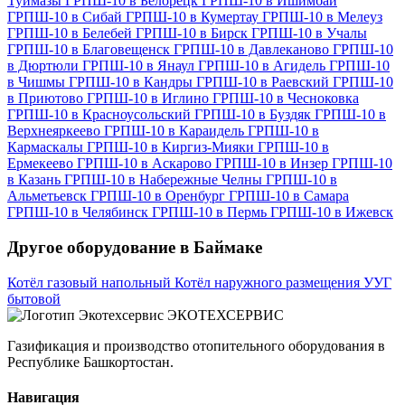
Туймазы
ГРПШ-10 в Белорецк
ГРПШ-10 в Ишимбай
ГРПШ-10 в Сибай
ГРПШ-10 в Кумертау
ГРПШ-10 в Мелеуз
ГРПШ-10 в Белебей
ГРПШ-10 в Бирск
ГРПШ-10 в Учалы
ГРПШ-10 в Благовещенск
ГРПШ-10 в Давлеканово
ГРПШ-10
в Дюртюли
ГРПШ-10 в Янаул
ГРПШ-10 в Агидель
ГРПШ-10
в Чишмы
ГРПШ-10 в Кандры
ГРПШ-10 в Раевский
ГРПШ-10
в Приютово
ГРПШ-10 в Иглино
ГРПШ-10 в Чесноковка
ГРПШ-10 в Красноусольский
ГРПШ-10 в Буздяк
ГРПШ-10 в
Верхнеяркеево
ГРПШ-10 в Караидель
ГРПШ-10 в
Кармаскалы
ГРПШ-10 в Киргиз-Мияки
ГРПШ-10 в
Ермекеево
ГРПШ-10 в Аскарово
ГРПШ-10 в Инзер
ГРПШ-10
в Казань
ГРПШ-10 в Набережные Челны
ГРПШ-10 в
Альметьевск
ГРПШ-10 в Оренбург
ГРПШ-10 в Самара
ГРПШ-10 в Челябинск
ГРПШ-10 в Пермь
ГРПШ-10 в Ижевск
Другое оборудование в Баймаке
Котёл газовый напольный
Котёл наружного размещения
УУГ
бытовой
ЭКОТЕХСЕРВИС
Газификация и производство отопительного оборудования в
Республике Башкортостан.
Навигация