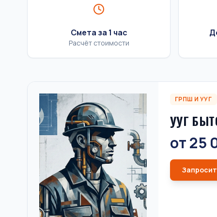
Смета за 1 час
Д
Расчёт стоимости
ГРПШ И УУГ
УУГ БЫТ
от 25 
Запросит