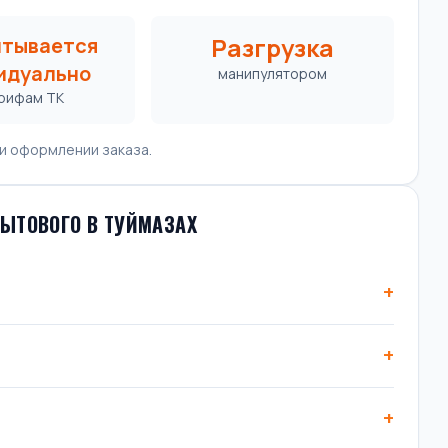
Разгрузка
итывается
идуально
манипулятором
арифам ТК
и оформлении заказа.
БЫТОВОГО В ТУЙМАЗАХ