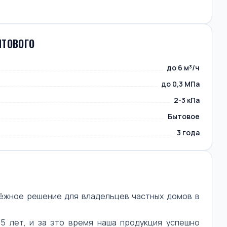
ЫТОВОГО
до 6 м³/ч
до 0,3 МПа
2-3 кПа
Бытовое
3 года
дёжное решение для владельцев частных домов в
5 лет, и за это время наша продукция успешно