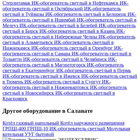
Стерлитамак
ИК-обогреватель светлый в Нефтекамск
ИК-
обогреватель светлый в Октябрьский
ИК-обогреватель
светлый в Туймазы
ИК-обогреватель светлый в Белорецк
ИК-
обогреватель светлый в Ишимбай
ИК-обогреватель светлый в
Мелеуз
ИК-обогреватель светлый в Белебей
ИК-обогреватель
светлый в Бирск
ИК-обогреватель светлый в Казань
ИК-
обогреватель светлый в Набережные Челны
ИК-обогреватель
светлый в Альметьевск
ИК-обогреватель светлый в
Нижнекамск
ИК-обогреватель светлый в Оренбург
ИК-
обогреватель светлый в Самара
ИК-обогреватель светлый в
Тольятти
ИК-обогреватель светлый в Челябинск
ИК-
обогреватель светлый в Магнитогорск
ИК-обогреватель
светлый в Екатеринбург
ИК-обогреватель светлый в Пермь
ИК-обогреватель светлый в Ижевск
ИК-обогреватель светлый
в Тюмень
ИК-обогреватель светлый в Сургут
ИК-
обогреватель светлый в Нижневартовск
ИК-обогреватель
светлый в Новосибирск
ИК-обогреватель светлый в
Красноярск
Другое оборудование в Салавате
Котёл газовый напольный
Котёл наружного размещения
ГРПШ-400
ГРПШ-10
ИК-обогреватель светлый
Модульная
котельная
УУГ бытовой
ЭКОТЕХСЕРВИС