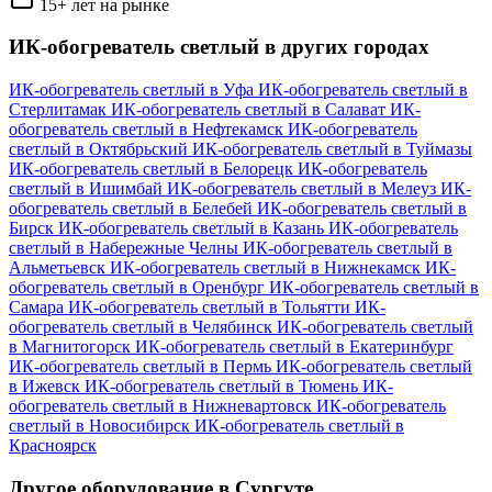
15+ лет на рынке
ИК-обогреватель светлый в других городах
ИК-обогреватель светлый в Уфа
ИК-обогреватель светлый в
Стерлитамак
ИК-обогреватель светлый в Салават
ИК-
обогреватель светлый в Нефтекамск
ИК-обогреватель
светлый в Октябрьский
ИК-обогреватель светлый в Туймазы
ИК-обогреватель светлый в Белорецк
ИК-обогреватель
светлый в Ишимбай
ИК-обогреватель светлый в Мелеуз
ИК-
обогреватель светлый в Белебей
ИК-обогреватель светлый в
Бирск
ИК-обогреватель светлый в Казань
ИК-обогреватель
светлый в Набережные Челны
ИК-обогреватель светлый в
Альметьевск
ИК-обогреватель светлый в Нижнекамск
ИК-
обогреватель светлый в Оренбург
ИК-обогреватель светлый в
Самара
ИК-обогреватель светлый в Тольятти
ИК-
обогреватель светлый в Челябинск
ИК-обогреватель светлый
в Магнитогорск
ИК-обогреватель светлый в Екатеринбург
ИК-обогреватель светлый в Пермь
ИК-обогреватель светлый
в Ижевск
ИК-обогреватель светлый в Тюмень
ИК-
обогреватель светлый в Нижневартовск
ИК-обогреватель
светлый в Новосибирск
ИК-обогреватель светлый в
Красноярск
Другое оборудование в Сургуте