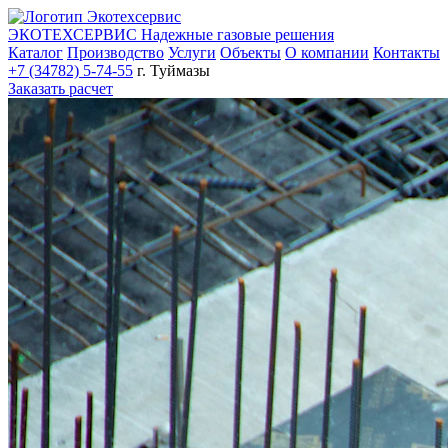
ЭКОТЕХСЕРВИС
Надежные газовые решения
Каталог
Производство
Услуги
Объекты
О компании
Контакты
+7 (34782) 5-74-55
г. Туймазы
Заказать расчет