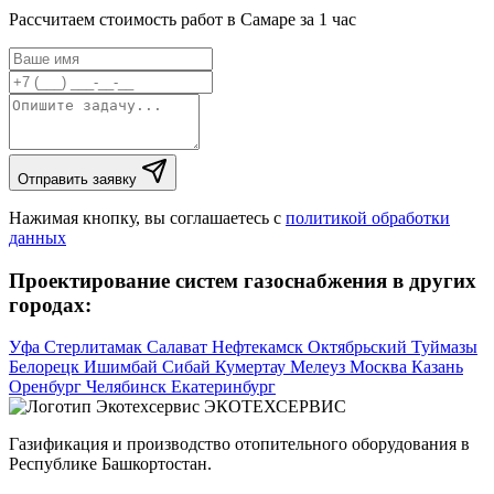
Рассчитаем стоимость работ в Самаре за 1 час
Отправить заявку
Нажимая кнопку, вы соглашаетесь с
политикой обработки
данных
Проектирование систем газоснабжения в других
городах:
Уфа
Стерлитамак
Салават
Нефтекамск
Октябрьский
Туймазы
Белорецк
Ишимбай
Сибай
Кумертау
Мелеуз
Москва
Казань
Оренбург
Челябинск
Екатеринбург
ЭКОТЕХСЕРВИС
Газификация и производство отопительного оборудования в
Республике Башкортостан.