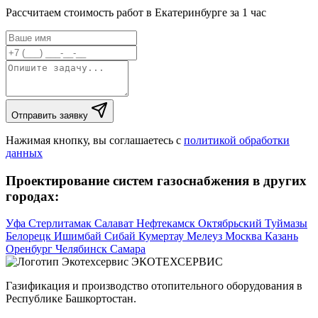
Рассчитаем стоимость работ в Екатеринбурге за 1 час
Отправить заявку
Нажимая кнопку, вы соглашаетесь с
политикой обработки
данных
Проектирование систем газоснабжения в других
городах:
Уфа
Стерлитамак
Салават
Нефтекамск
Октябрьский
Туймазы
Белорецк
Ишимбай
Сибай
Кумертау
Мелеуз
Москва
Казань
Оренбург
Челябинск
Самара
ЭКОТЕХСЕРВИС
Газификация и производство отопительного оборудования в
Республике Башкортостан.