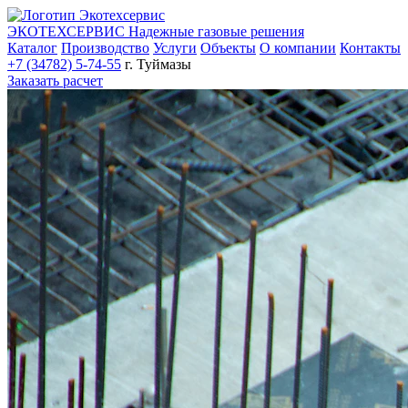
ЭКОТЕХСЕРВИС
Надежные газовые решения
Каталог
Производство
Услуги
Объекты
О компании
Контакты
+7 (34782) 5-74-55
г. Туймазы
Заказать расчет