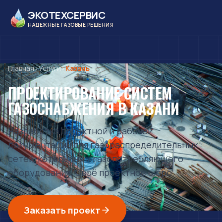
ЭКОТЕХСЕРВИС
НАДЕЖНЫЕ ГАЗОВЫЕ РЕШЕНИЯ
Главная
›
Услуги
›
Казань
ПРОЕКТИРОВАНИЕ СИСТЕМ
ГАЗОСНАБЖЕНИЯ
В КАЗАНИ
Разработка проектной и рабочей
документации для газораспределительных
сетей, котельных и газопотребляющего
оборудования. Своё проектное бюро.
Заказать проект