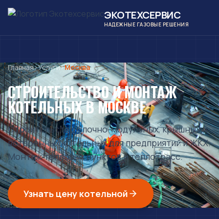
ЭКОТЕХСЕРВИС
НАДЕЖНЫЕ ГАЗОВЫЕ РЕШЕНИЯ
Главная
›
Услуги
›
Москва
СТРОИТЕЛЬСТВО И МОНТАЖ
КОТЕЛЬНЫХ
В МОСКВЕ
Строительство блочно-модульных, крышных и
встроенных котельных для предприятий и ЖКХ.
Монтаж тепловых пунктов и теплотрасс.
Узнать цену котельной