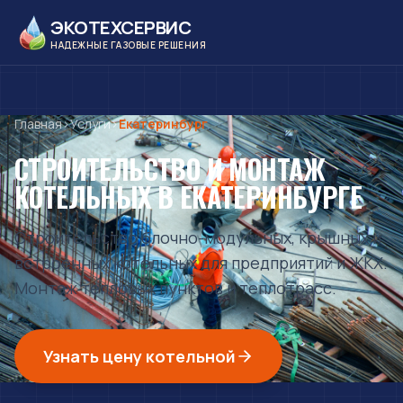
ЭКОТЕХСЕРВИС
НАДЕЖНЫЕ ГАЗОВЫЕ РЕШЕНИЯ
Главная
›
Услуги
›
Екатеринбург
СТРОИТЕЛЬСТВО И МОНТАЖ
КОТЕЛЬНЫХ
В ЕКАТЕРИНБУРГЕ
Строительство блочно-модульных, крышных и
встроенных котельных для предприятий и ЖКХ.
Монтаж тепловых пунктов и теплотрасс.
Узнать цену котельной