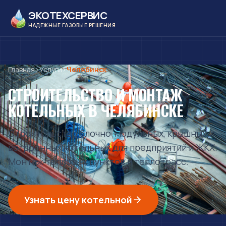
ЭКОТЕХСЕРВИС
НАДЕЖНЫЕ ГАЗОВЫЕ РЕШЕНИЯ
Главная
›
Услуги
›
Челябинск
СТРОИТЕЛЬСТВО И МОНТАЖ
КОТЕЛЬНЫХ
В ЧЕЛЯБИНСКЕ
Строительство блочно-модульных, крышных и
встроенных котельных для предприятий и ЖКХ.
Монтаж тепловых пунктов и теплотрасс.
Узнать цену котельной