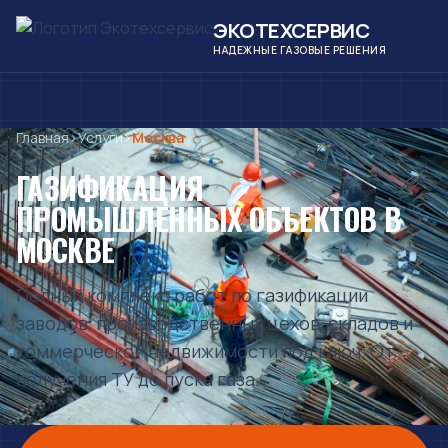
ЭКОТЕХСЕРВИС
НАДЕЖНЫЕ ГАЗОВЫЕ РЕШЕНИЯ
Главная
›
Услуги
›
Москва
ГАЗИФИКАЦИЯ
ПРОМЫШЛЕННЫХ ОБЪЕКТОВ
В
МОСКВЕ
Полный комплекс работ по газификации
заводов, производственных цехов, складов и
коммерческой недвижимости под ключ. От
получения ТУ до пуска газа.