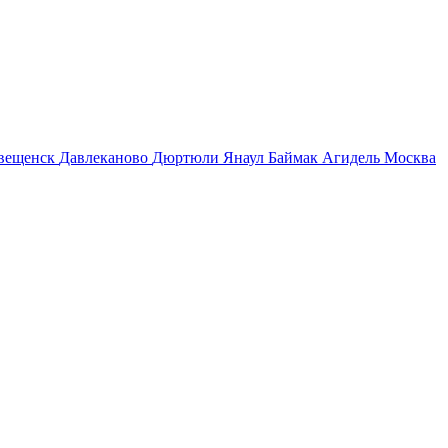
овещенск
Давлеканово
Дюртюли
Янаул
Баймак
Агидель
Москва