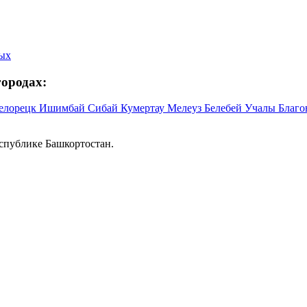
ных
ородах:
елорецк
Ишимбай
Сибай
Кумертау
Мелеуз
Белебей
Учалы
Благ
спублике Башкортостан.