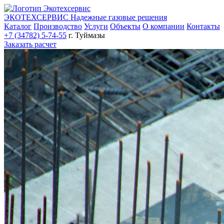
ЭКОТЕХСЕРВИС
Надежные газовые решения
Каталог
Производство
Услуги
Объекты
О компании
Контакты
+7 (34782) 5-74-55
г. Туймазы
Заказать расчет