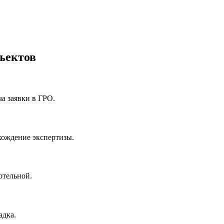
ъектов
ча заявки в ГРО.
хождение экспертизы.
отельной.
адка.