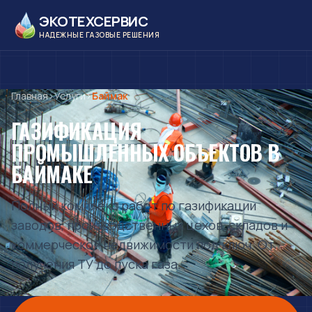
ЭКОТЕХСЕРВИС
НАДЕЖНЫЕ ГАЗОВЫЕ РЕШЕНИЯ
Главная
›
Услуги
›
Баймак
ГАЗИФИКАЦИЯ
ПРОМЫШЛЕННЫХ ОБЪЕКТОВ
В
БАЙМАКЕ
Полный комплекс работ по газификации
заводов, производственных цехов, складов и
коммерческой недвижимости под ключ. От
получения ТУ до пуска газа.